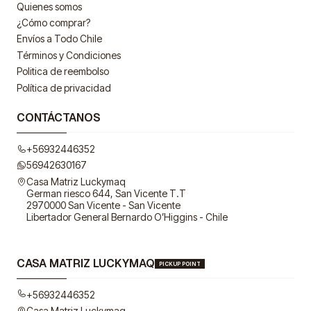
Quienes somos
¿Cómo comprar?
Envíos a Todo Chile
Términos y Condiciones
Politica de reembolso
Política de privacidad
CONTÁCTANOS
+56932446352
56942630167
Casa Matriz Luckymaq
German riesco 644, San Vicente T.T
2970000 San Vicente - San Vicente
Libertador General Bernardo O’Higgins - Chile
CASA MATRIZ LUCKYMAQ
PICKUP POINT
+56932446352
Casa Matriz Luckymaq