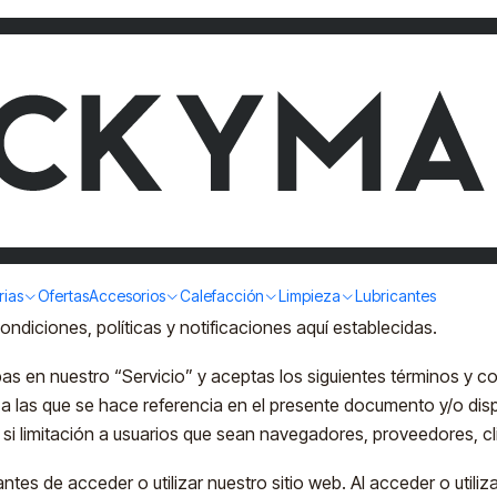
Términos y Condicione
 del Usuario.
yMaq SPA. El acceso a este sitio web es gratuito y solo está 
rias
Ofertas
Accesorios
Calefacción
Limpieza
Lubricantes
e este sitio web, incluyendo toda la información, herramientas 
ndiciones, políticas y notificaciones aquí establecidas.
cipas en nuestro “Servicio” y aceptas los siguientes términos y 
s a las que se hace referencia en el presente documento y/o dis
ndo si limitación a usuarios que sean navegadores, proveedores,
es de acceder o utilizar nuestro sitio web. Al acceder o utiliza