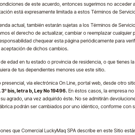
ondiciones de este acuerdo, entonces sugerimos no acceder a la
tación está expresamente limitada a estos Términos de Servici
enda actual, también estarán sujetas a los Términos de Servicio
mos el derecho de actualizar, cambiar o reemplazar cualquier p
responsabilidad chequear esta página periódicamente para verif
la aceptación de dichos cambios.
ría de edad en tu estado o provincia de residencia, o que tienes 
uiera de tus dependientes menores use este sitio.
resencial, vía electrónica On Line, portal web, desde otro sitio
3º bis, letra b, Ley No 19496.
En éstos casos, la empresa no 
e su agrado, una vez adquirido éste. No se admitirán devolucion
e fábrica podrán ser cambiados por uno idéntico, conforme con s
iones que Comercial LuckyMaq SPA describe en este Sitio están 