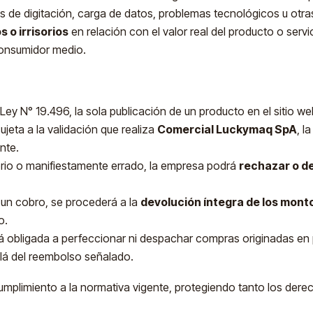
os de digitación, carga de datos, problemas tecnológicos u otra
o irrisorios
en relación con el valor real del producto o serv
consumidor medio.
a Ley N° 19.496, la sola publicación de un producto en el sitio w
jeta a la validación que realiza
Comercial Luckymaq SpA
, l
nte.
isorio o manifiestamente errado, la empresa podrá
rechazar o de
 un cobro, se procederá a la
devolución íntegra de los mon
o.
á obligada a perfeccionar ni despachar compras originadas en 
llá del reembolso señalado.
mplimiento a la normativa vigente, protegiendo tanto los dere