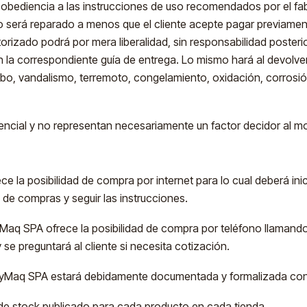
bediencia a las instrucciones de uso recomendados por el fabr
será reparado a menos que el cliente acepte pagar previamente
 autorizado podrá por mera liberalidad, sin responsabilidad poste
n la correspondiente guía de entrega. Lo mismo hará al devolve
o, vandalismo, terremoto, congelamiento, oxidación, corrosión,
rencial y no representan necesariamente un factor decidor al
 la posibilidad de compra por internet para lo cual deberá ini
 de compras y seguir las instrucciones.
aq SPA ofrece la posibilidad de compra por teléfono llamando a
y se preguntará al cliente si necesita cotización.
yMaq SPA estará debidamente documentada y formalizada con
 de stock publicado para cada producto en cada tienda.