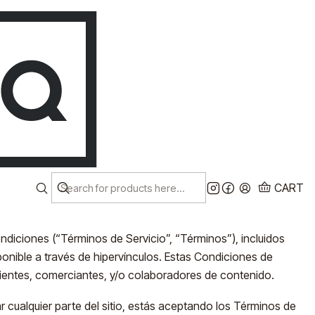
Despacho a todo chile!
EN
Ver más
s
condicionado a la aceptación y cumplimientos de estos
CART
y servicios disponibles para ti en este sitio, el usuario,
condiciones (“Términos de Servicio”, “Términos”), incluidos
ponible a través de hipervínculos. Estas Condiciones de
 clientes, comerciantes, y/o colaboradores de contenido.
r cualquier parte del sitio, estás aceptando los Términos de