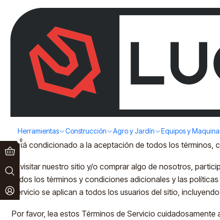
Paga en 3 cuotas sin interés!
Ver más
Home
Términos y Condiciones
1. Condiciones Generales y Aceptación
Este sitio web es operado y de propiedad de Comercial Luck
Herramientas
Construcción
Agro y Jardín
Equipos y Maquina
Términos y Condiciones de Uso. Comercial LuckyMaq SPA ofrec
0
está condicionado a la aceptación de todos los términos, co
Al visitar nuestro sitio y/o comprar algo de nosotros, parti
todos los términos y condiciones adicionales y las política
Servicio se aplican a todos los usuarios del sitio, incluye
Por favor, lea estos Términos de Servicio cuidadosamente ant