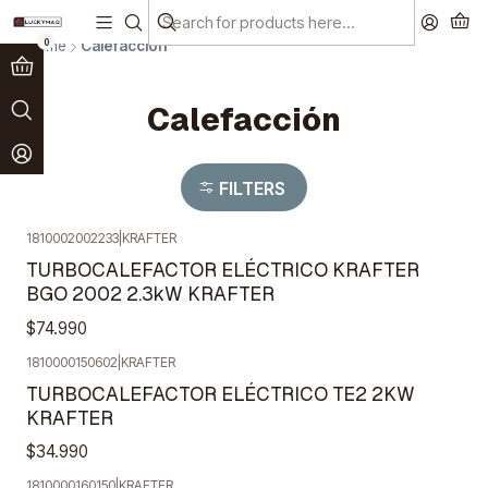
Paga en 3 cuotas sin interés!
Ver más
0
Home
Calefacción
Calefacción
FILTERS
1810002002233
|
KRAFTER
Agotado
TURBOCALEFACTOR ELÉCTRICO KRAFTER
BGO 2002 2.3kW KRAFTER
$74.990
1810000150602
|
KRAFTER
Agotado
TURBOCALEFACTOR ELÉCTRICO TE2 2KW
KRAFTER
$34.990
1810000160150
|
KRAFTER