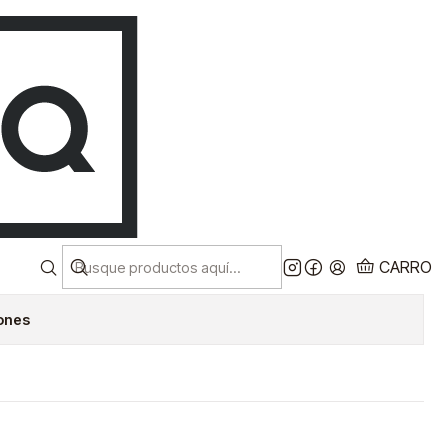
Despacho a todo chile!
CL
Ver más
AMIENTAS
 102 PCS MAKITA
RAR AHORA
AGREGAR AL CARRO
CARRO
iones