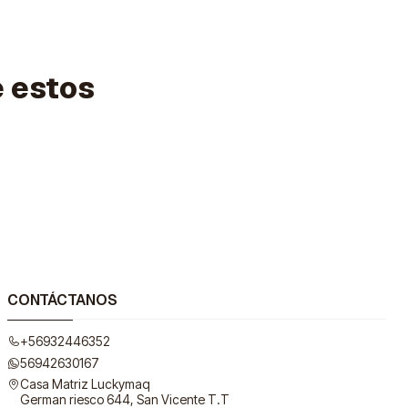
e estos
CONTÁCTANOS
+56932446352
56942630167
Casa Matriz Luckymaq
German riesco 644, San Vicente T.T