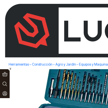
Paga en 3 cuotas sin interés!
Ver más
Inicio
Herramientas
Herramientas Manuales
Makita
SET HERR
Herramientas
Construcción
Agro y Jardín
Equipos y Maquina
0