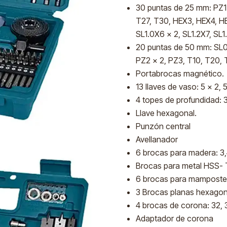
30 puntas de 25 mm: PZ1 
T27, T30, HEX3, HEX4, HE
SL1.0X6 x 2, SL1.2X7, SL1
20 puntas de 50 mm: SL0.
PZ2 x 2, PZ3, T10, T20,
Portabrocas magnético.
13 llaves de vaso: 5 x 2, 5.
4 topes de profundidad: 3
Llave hexagonal.
Punzón central
Avellanador
6 brocas para madera: 3,4
Brocas para metal HSS- TiN
6 brocas para mampostería:
3 Brocas planas hexagona
4 brocas de corona: 32, 
Adaptador de corona