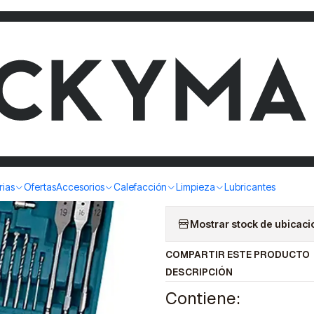
AMIENTAS MANUALES 102 PCS MAKITA
SET HERR
MANUALES
|
COMP
Cantidad
rias
Ofertas
Accesorios
Calefacción
Limpieza
Lubricantes
Mostrar stock de ubicac
COMPARTIR ESTE PRODUCTO
DESCRIPCIÓN
Contiene: