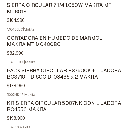
SIERRA CIRCULAR 7 1/4 1.050W MAKITA MT
M5801B
$104.990
M0400BC
|
Makita
CORTADORA EN HUMEDO DE MARMOL
MAKITA MT M0400BC
$82.990
HS7600K-5
|
Makita
Agotado
PACK SIERRA CIRCULAR HS7600K + LIJADORA
BO3710 + DISCO D-03436 x 2 MAKITA
$178.990
5007NK-12
|
Makita
Agotado
KIT SIERRA CIRCULAR 5007NK CON LIJADORA
BO4556 MAKITA
$198.900
HS7010
|
Makita