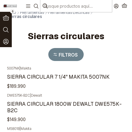
Paga en 3 cuotas sin interés!
Ver más
0
Inicio
Herramientas
Herramientas Eléctricas
Sierras circulares
Sierras circulares
FILTROS
5007NK
|
Makita
SIERRA CIRCULAR 7 1/4" MAKITA 5007NK
$189.990
DWE575K-B2C
|
Dewalt
Agotado
SIERRA CIRCULAR 1800W DEWALT DWE575K-
B2C
$149.900
M5801B
|
Makita