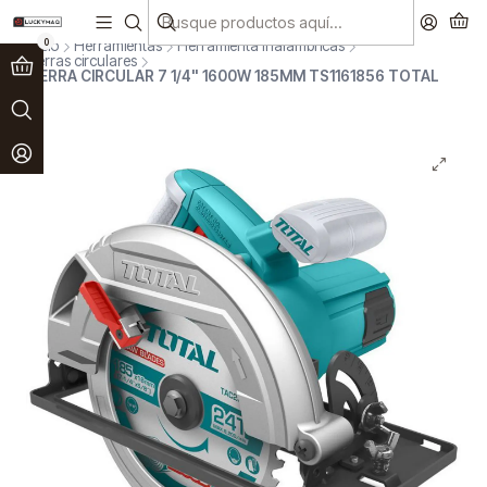
Paga en 3 cuotas sin interés!
Ver más
0
Inicio
Herramientas
Herramienta Inalámbricas
Sierras circulares
SIERRA CIRCULAR 7 1/4" 1600W 185MM TS1161856 TOTAL