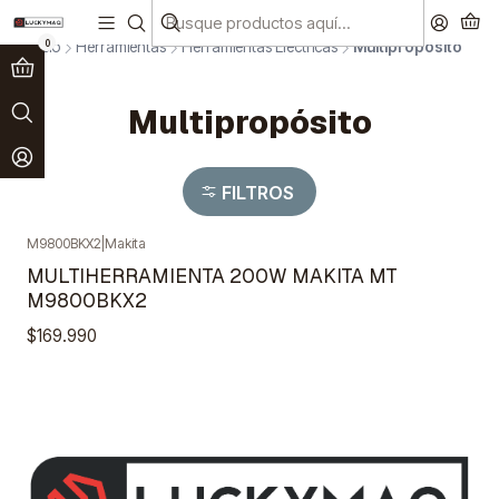
Paga en 3 cuotas sin interés!
Ver más
0
Inicio
Herramientas
Herramientas Eléctricas
Multipropósito
Multipropósito
FILTROS
M9800BKX2
|
Makita
MULTIHERRAMIENTA 200W MAKITA MT
M9800BKX2
$169.990