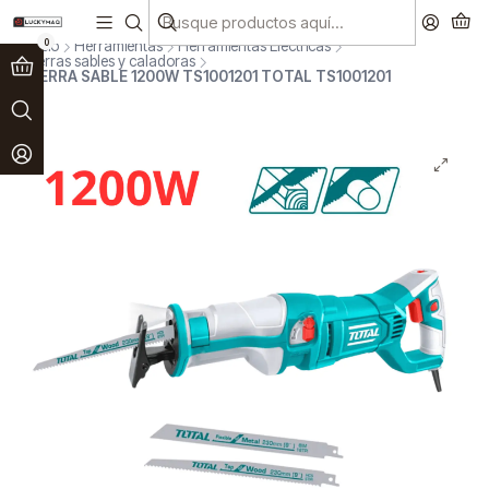
Paga en 3 cuotas sin interés!
Ver más
0
Inicio
Herramientas
Herramientas Eléctricas
Sierras sables y caladoras
SIERRA SABLE 1200W TS1001201 TOTAL TS1001201