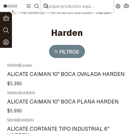
Paga en 3 cuotas sin interés!
Ver más
0
Inicio
Herramientas
Herramientas Manuales
Harden
Harden
FILTROS
560628
|
harden
ALICATE CAIMAN 10" BOCA OVALADA HARDEN
$5.390
560604
|
HARDEN
ALICATE CAIMAN 10" BOCA PLANA HARDEN
$5.990
560183
|
HARDEN
ALICATE CORTANTE TIPO INDUSTRIAL 6"