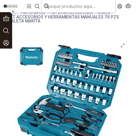
Paga en 3 cuotas sin interés!
Ver más
0
Inicio
Herramientas
Herramientas Manuales
Makita
SET ACCESORIOS Y HERRAMIENTAS MANUALES 76 PZS
MALETA MAKITA