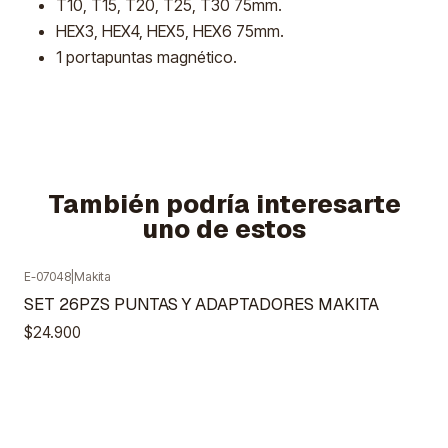
T10, T15, T20, T25, T30 75mm.
HEX3, HEX4, HEX5, HEX6 75mm.
1 portapuntas magnético.
También podría interesarte
uno de estos
E-07048
|
Makita
SET 26PZS PUNTAS Y ADAPTADORES MAKITA
$24.900