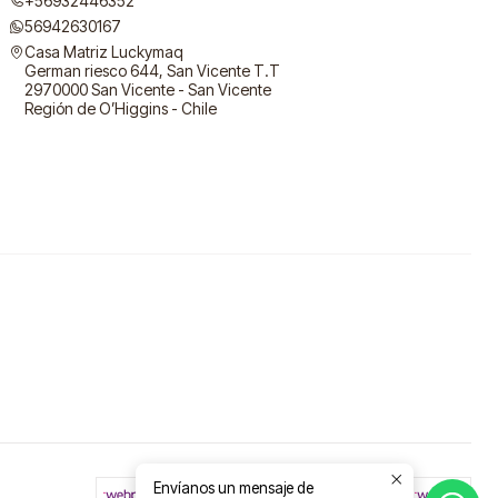
+56932446352
56942630167
Casa Matriz Luckymaq
German riesco 644, San Vicente T.T
2970000 San Vicente - San Vicente
Región de O’Higgins - Chile
Envíanos un mensaje de