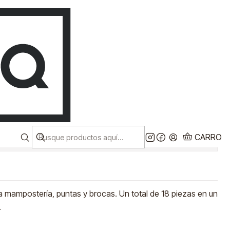
Despacho a todo chile!
ES
Ver más
 BROCAS SDS PLUS Y
AKITA
CARRO
iones
mampostería, puntas y brocas. Un total de 18 piezas en un
.