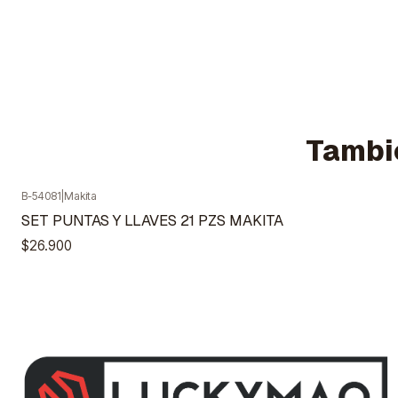
Tambié
B-54081
|
Makita
Agotado
SET PUNTAS Y LLAVES 21 PZS MAKITA
$26.900