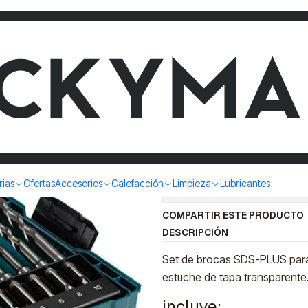
A
SET 18PZS
PUNTAS M
|
rias
Ofertas
Accesorios
Calefacción
Limpieza
Lubricantes
Mostrar stock de ubicac
COMPARTIR ESTE PRODUCTO
DESCRIPCIÓN
Set de brocas SDS-PLUS para 
estuche de tapa transparente
incluye: