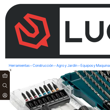
Paga en 3 cuotas sin interés!
Ver más
Inicio
Makita
SET 18PZS BROCAS SDS PLUS Y PUNTAS MAKIT
Herramientas
Construcción
Agro y Jardín
Equipos y Maquina
0