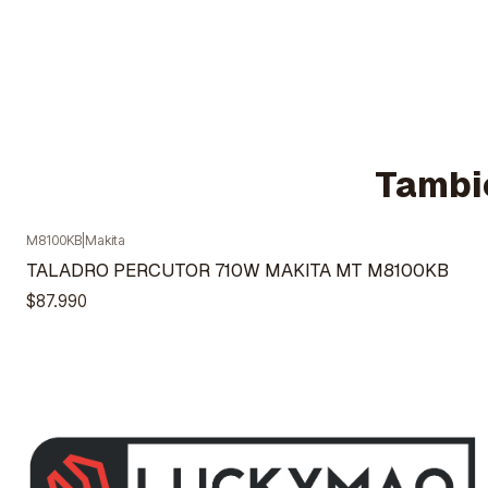
Tambié
M8100KB
|
Makita
Agotado
TALADRO PERCUTOR 710W MAKITA MT M8100KB
$87.990