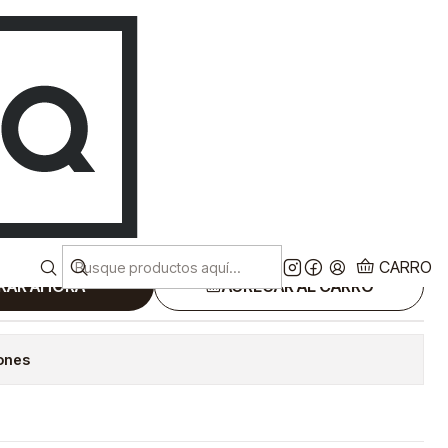
Despacho a todo chile!
ES
Ver más
A EN HUMEDO DE
MAKITA MT
CARRO
RAR AHORA
AGREGAR AL CARRO
iones