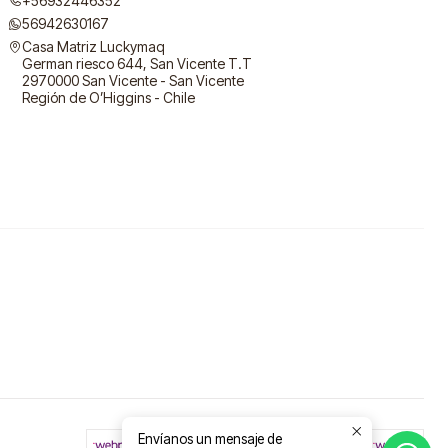
+56932446352
56942630167
Casa Matriz Luckymaq
German riesco 644, San Vicente T.T
2970000 San Vicente - San Vicente
Región de O’Higgins - Chile
Envíanos un mensaje de