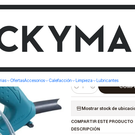
ORTADORA EN HUMEDO DE MARMOL MAKITA MT M0400BC
CORTADOR
MARMOL 
M0400BC
|
rias
Ofertas
Accesorios
Calefacción
Limpieza
Lubricantes
COMP
Cantidad
Mostrar stock de ubicac
COMPARTIR ESTE PRODUCTO
DESCRIPCIÓN