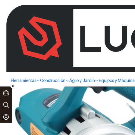
Paga en 3 cuotas sin interés!
Ver más
Inicio
Herramientas
Herramientas Eléctricas
Sierras circulares
C
Herramientas
Construcción
Agro y Jardín
Equipos y Maquina
0