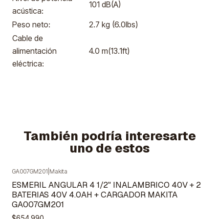
101 dB(A)
acústica:
Peso neto:
2.7 kg (6.0lbs)
Cable de
alimentación
4.0 m(13.1ft)
eléctrica:
También podría interesarte
uno de estos
GA007GM201
|
Makita
Agotado
ESMERIL ANGULAR 4 1/2" INALAMBRICO 40V + 2
BATERIAS 40V 4.0AH + CARGADOR MAKITA
GA007GM201
$654.990