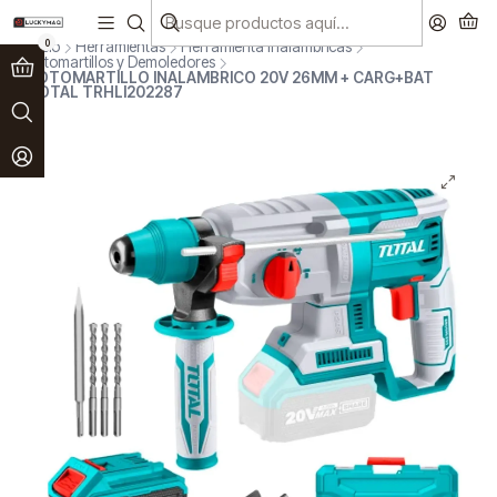
Paga en 3 cuotas sin interés!
Ver más
0
Inicio
Herramientas
Herramienta Inalámbricas
Rotomartillos y Demoledores
ROTOMARTILLO INALAMBRICO 20V 26MM + CARG+BAT
TOTAL TRHLI202287