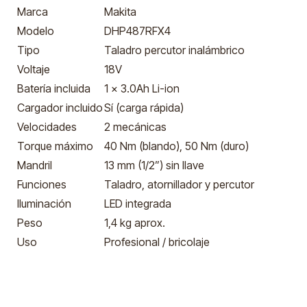
Marca
Makita
Modelo
DHP487RFX4
Tipo
Taladro percutor inalámbrico
Voltaje
18V
Batería incluida
1 x 3.0Ah Li-ion
Cargador incluido
Sí (carga rápida)
Velocidades
2 mecánicas
Torque máximo
40 Nm (blando), 50 Nm (duro)
Mandril
13 mm (1/2”) sin llave
Funciones
Taladro, atornillador y percutor
Iluminación
LED integrada
Peso
1,4 kg aprox.
Uso
Profesional / bricolaje