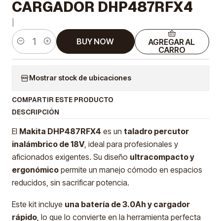
CARGADOR DHP487RFX4
|
BUY NOW
AGREGAR AL
Cantidad
CARRO
Mostrar stock de ubicaciones
COMPARTIR ESTE PRODUCTO
DESCRIPCIÓN
El
Makita DHP487RFX4
es un
taladro percutor
inalámbrico de 18V
, ideal para profesionales y
aficionados exigentes. Su diseño
ultracompacto y
ergonómico
permite un manejo cómodo en espacios
reducidos, sin sacrificar potencia.
Este kit incluye
una batería de 3.0Ah y cargador
rápido
, lo que lo convierte en la herramienta perfecta