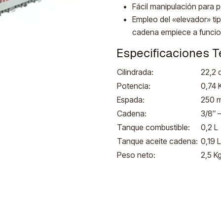
Fácil manipulación para 
Empleo del «elevador» tip
cadena empiece a funcio
Especificaciones T
Cilindrada:
22,2 
Potencia:
0,74 
Espada:
250 m
Cadena:
3/8″ 
Tanque combustible:
0,2 L
Tanque aceite cadena:
0,19 L
Peso neto:
2,5 K