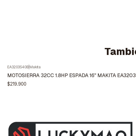
Tambié
EA3203S40B
|
Makita
Agotado
MOTOSIERRA 32CC 1.8HP ESPADA 16" MAKITA EA320
$219.900