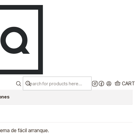
Despacho a todo chile!
EN
Ver más
RA DE PODA 22CC
ADA 10" MAKITA
CART
iones
tema de fácil arranque.