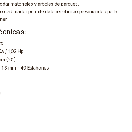
podar matorrales y árboles de parques.
o carburador permite detener el inicio previniendo que la
nar.
écnicas:
cc
Kw / 1,02 Hp
m (10″)
– 1,3 mm – 40 Eslabones
g