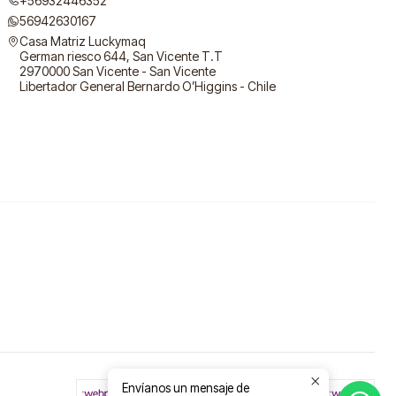
+56932446352
56942630167
Casa Matriz Luckymaq
German riesco 644, San Vicente T.T
2970000 San Vicente - San Vicente
Libertador General Bernardo O’Higgins - Chile
Envíanos un mensaje de