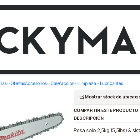
E PODA 22CC 1.0HP ESPADA 10" MAKITA DCS230T
MOTOSIER
1.0HP ESP
DCS230T
|
rias
Ofertas
Accesorios
Calefacción
Limpieza
Lubricantes
Mostrar stock de ubicac
COMPARTIR ESTE PRODUCTO
DESCRIPCIÓN
Pesa solo 2,5kg (5,5lbs) & sis