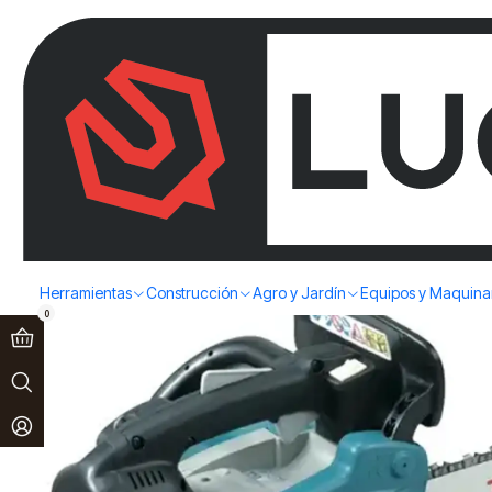
Paga en 3 cuotas sin interés!
Ver más
Home
Agro y Jardín
Motosierras y electrosierras
MOTOSIERRA D
Herramientas
Construcción
Agro y Jardín
Equipos y Maquina
0