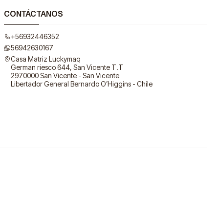
CONTÁCTANOS
+56932446352
56942630167
Casa Matriz Luckymaq
German riesco 644, San Vicente T.T
2970000 San Vicente - San Vicente
Libertador General Bernardo O’Higgins - Chile