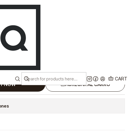
Despacho a todo chile!
EN
Ver más
ADORA 150 BAR
7 L/MIN H 9150RM
 GARDEN
CART
Y NOW
AGREGAR AL CARRO
iones