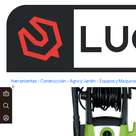
Paga en 3 cuotas sin interés!
Ver más
Home
Limpieza
Hidrolavadoras
HIDROLAVADORA 150 BAR 200
Herramientas
Construcción
Agro y Jardín
Equipos y Maquina
0