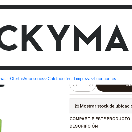
0W 6.7 L/MIN H 9150RM FOREST & GARDEN
HIDROLAV
2000W 6.
FOREST &
|
rias
Ofertas
Accesorios
Calefacción
Limpieza
Lubricantes
BU
Cantidad
Mostrar stock de ubicac
COMPARTIR ESTE PRODUCTO
DESCRIPCIÓN