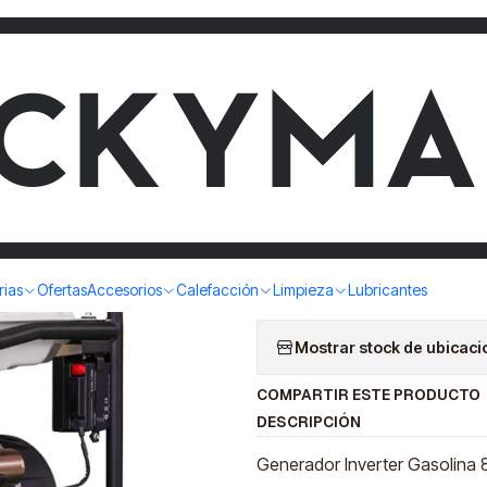
ER 8KVA KR9000ID KRAFTER
GENERADO
KR9000ID
|
BU
Cantidad
rias
Ofertas
Accesorios
Calefacción
Limpieza
Lubricantes
Mostrar stock de ubicac
COMPARTIR ESTE PRODUCTO
DESCRIPCIÓN
Generador Inverter Gasolina