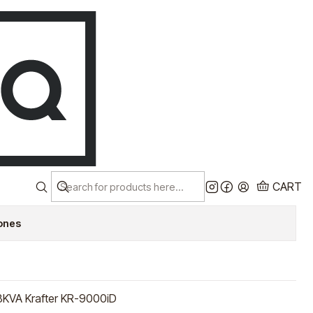
Despacho a todo chile!
EN
Ver más
R INVERTER 8KVA
 KRAFTER
Y NOW
AGREGAR AL CARRO
CART
iones
 8KVA Krafter KR-9000iD