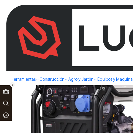
Paga en 3 cuotas sin interés!
Ver más
Home
Equipos y Maquinarias
Generadores
GENERADOR INVERT
Herramientas
Construcción
Agro y Jardín
Equipos y Maquina
0