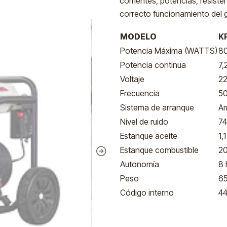
corrientes, potencias, resist
correcto funcionamiento del 
MODELO
K
Potencia Máxima (WATTS)
8
Potencia continua
7,
Voltaje
22
Frecuencia
5
Sistema de arranque
Ar
Nivel de ruido
74
Estanque aceite
1,1
Estanque combustible
20
Autonomía
8 
Peso
65
Código interno
4