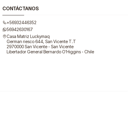
CONTÁCTANOS
+56932446352
56942630167
Casa Matriz Luckymaq
German riesco 644, San Vicente T.T
2970000 San Vicente - San Vicente
Libertador General Bernardo O’Higgins - Chile