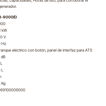
encias, capacidades, Horas de uso, para corroborar el
generador.
R-9000ID
000
2 kW
0 V
0 Hz
ranque eléctrico con botón, panel de interfaz para ATS
 dB
 L
 L
h
 Kg
469100009000