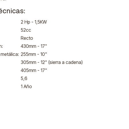
écnicas:
2 Hp - 1,5KW
52cc
Recto
n:
430mm - 17"
 metálica:
255mm - 10"
305mm - 12" (sierra a cadena)
405mm - 17"
5,6
1 Año