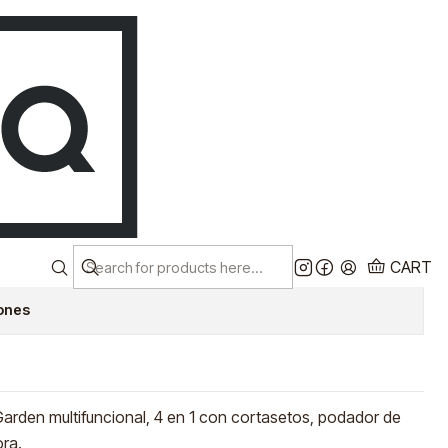
Despacho a todo chile!
EN
Ver más
ADORA A
ON 52CC 4 EN 1
ARDEN DESG 752/1
CART
iones
rden multifuncional, 4 en 1 con cortasetos, podador de
ora.