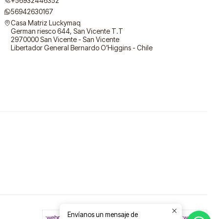
+56932446352
56942630167
Casa Matriz Luckymaq
German riesco 644, San Vicente T.T
2970000 San Vicente - San Vicente
Libertador General Bernardo O’Higgins - Chile
Envíanos un mensaje de