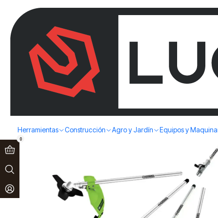
Paga en 3 cuotas sin interés!
Ver más
Home
Agro y Jardín
Desbrozadoras y Orilladoras
DESBROZADOR
Herramientas
Construcción
Agro y Jardín
Equipos y Maquina
0