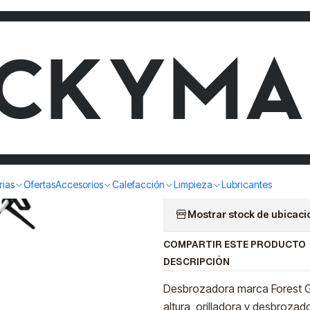
A A COMBUSTION 52CC 4 EN 1 FOREST GARDEN DESG 752/1
DESBROZ
COMBUSTI
FOREST G
|
rias
Ofertas
Accesorios
Calefacción
Limpieza
Lubricantes
Mostrar stock de ubicac
COMPARTIR ESTE PRODUCTO
DESCRIPCIÓN
Desbrozadora marca Forest Ga
altura, orilladora y desbrozad