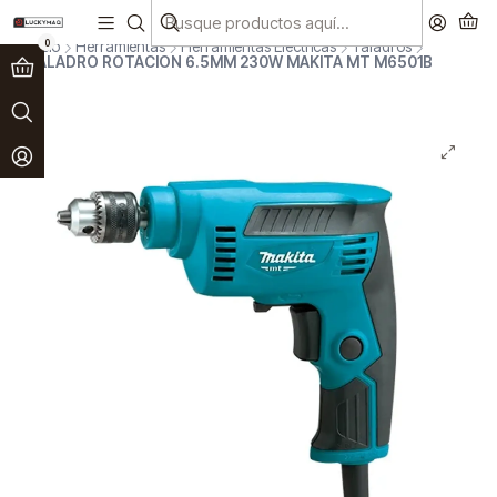
Paga en 3 cuotas sin interés!
Ver más
0
Inicio
Herramientas
Herramientas Eléctricas
Taladros
TALADRO ROTACION 6.5MM 230W MAKITA MT M6501B