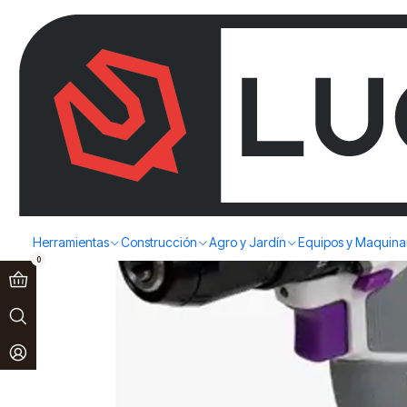
Paga en 3 cuotas sin interés!
Ver más
Inicio
Herramientas
Herramienta Inalámbricas
Taladros
TALADR
Herramientas
Construcción
Agro y Jardín
Equipos y Maquina
0