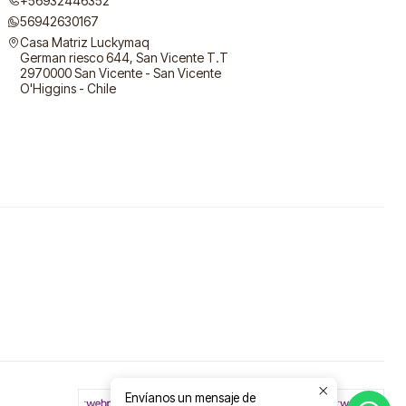
+56932446352
56942630167
Casa Matriz Luckymaq
German riesco 644, San Vicente T.T
2970000 San Vicente - San Vicente
O'Higgins - Chile
Envíanos un mensaje de