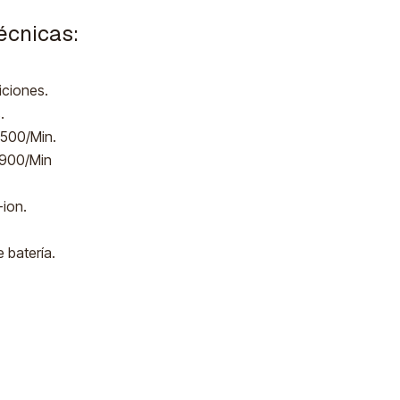
écnicas:
siciones.
s.
 1500/Min.
: 900/Min
-ion.
e batería.