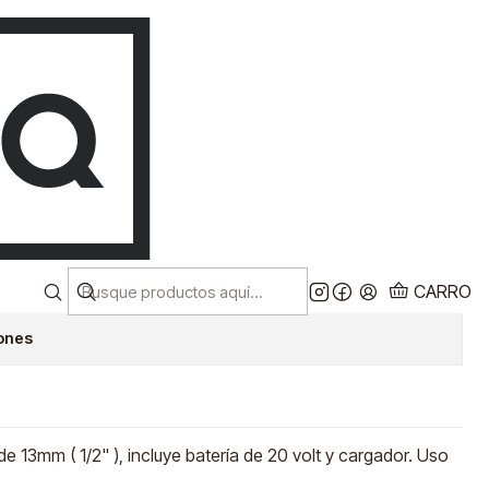
Despacho a todo chile!
CL
Ver más
PERCUTOR
ICO 13MM 20V NEO
 C1
CARRO
iones
e 13mm ( 1/2" ), incluye batería de 20 volt y cargador. Uso