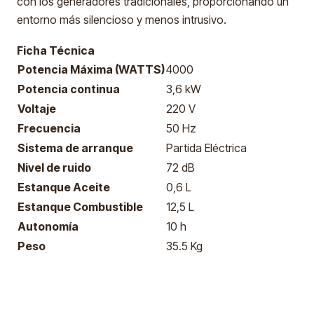
con los generadores tradicionales, proporcionando un
entorno más silencioso y menos intrusivo.
Ficha Técnica
Potencia Máxima (WATTS)
4000
Potencia continua
3,6 kW
Voltaje
220 V
Frecuencia
50 Hz
Sistema de arranque
Partida Eléctrica
Nivel de ruido
72 dB
Estanque Aceite
0,6 L
Estanque Combustible
12,5 L
Autonomía
10 h
Peso
35.5 Kg