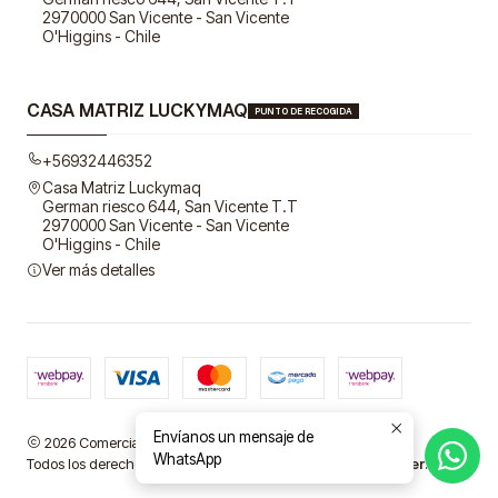
2970000 San Vicente - San Vicente
O'Higgins - Chile
CASA MATRIZ LUCKYMAQ
PUNTO DE RECOGIDA
+56932446352
Casa Matriz Luckymaq
German riesco 644, San Vicente T.T
2970000 San Vicente - San Vicente
O'Higgins - Chile
Ver más detalles
Envíanos un mensaje de
2026 Comercial LuckyMaq SpA.
WhatsApp
Todos los derechos reservados.
Desarrollado por Jumpseller
.