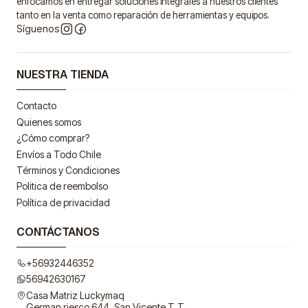
enfocamos en entregar soluciones integrales a nuestros clientes
tanto en la venta como reparación de herramientas y equipos.
Síguenos
NUESTRA TIENDA
Contacto
Quienes somos
¿Cómo comprar?
Envíos a Todo Chile
Términos y Condiciones
Politica de reembolso
Política de privacidad
CONTÁCTANOS
+56932446352
56942630167
Casa Matriz Luckymaq
German riesco 644, San Vicente T.T