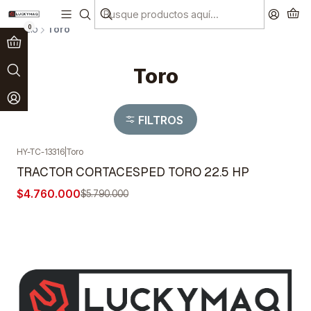
Paga en 3 cuotas sin interés!
Ver más
0
Inicio
Toro
Toro
FILTROS
HY-TC-13316
|
Toro
-18%
OFF
TRACTOR CORTACESPED TORO 22.5 HP
Agotado
$4.760.000
$5.790.000