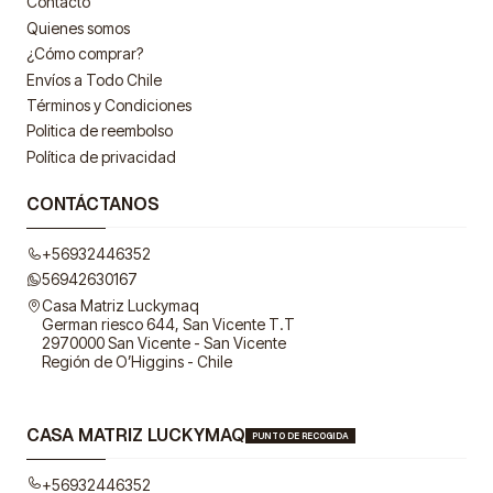
Contacto
Quienes somos
¿Cómo comprar?
Envíos a Todo Chile
Términos y Condiciones
Politica de reembolso
Política de privacidad
CONTÁCTANOS
+56932446352
56942630167
Casa Matriz Luckymaq
German riesco 644, San Vicente T.T
2970000 San Vicente - San Vicente
Región de O’Higgins - Chile
CASA MATRIZ LUCKYMAQ
PUNTO DE RECOGIDA
+56932446352