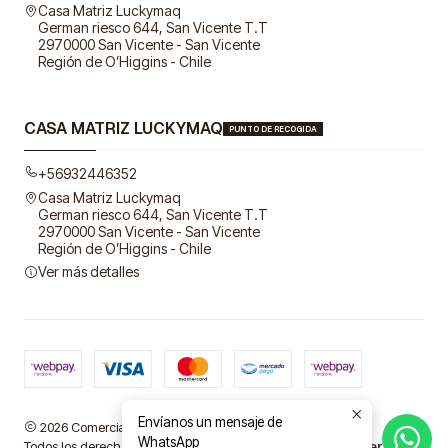
Casa Matriz Luckymaq
German riesco 644, San Vicente T.T
2970000 San Vicente - San Vicente
Región de O’Higgins - Chile
CASA MATRIZ LUCKYMAQ
PUNTO DE RECOGIDA
+56932446352
Casa Matriz Luckymaq
German riesco 644, San Vicente T.T
2970000 San Vicente - San Vicente
Región de O’Higgins - Chile
Ver más detalles
Envíanos un mensaje de
2026 Comercial LuckyMaq SpA.
WhatsApp
Todos los derechos reservados.
Desarrollado por Jumpseller
.