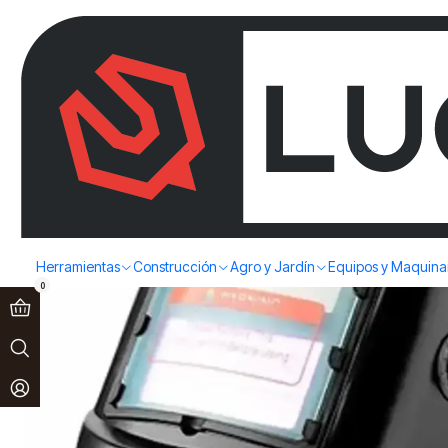
Paga en 3 cuotas sin interés!
Ver más
Inicio
Accesorios
De soldador
MASCARA FOTOSENSIBLE ROLA
Herramientas
Construcción
Agro y Jardín
Equipos y Maquina
0