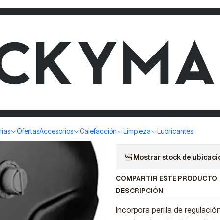
CK PRO
MASCARA 
ROLACK P
|
COMP
Cantidad
rias
Ofertas
Accesorios
Calefacción
Limpieza
Lubricantes
Mostrar stock de ubicac
COMPARTIR ESTE PRODUCTO
DESCRIPCIÓN
Incorpora perilla de regulació