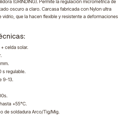
lidora (GRINDING). Permite la regulación micrométrica de
stado oscuro a claro. Carcasa fabricada con Nylon ultra
e vidrio, que la hacen flexible y resistente a deformaciones
écnicas:
 + celda solar.
r.
1mm.
.0 s regulable.
e 9-13.
00s.
 hasta +55°C.
o de soldadura Arco/Tig/Mig.