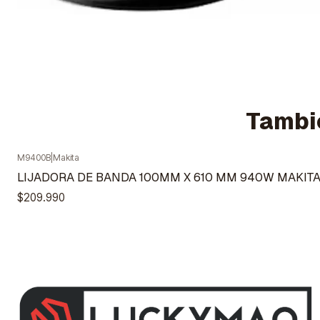
Tambié
M9400B
|
Makita
Agotado
LIJADORA DE BANDA 100MM X 610 MM 940W MAKIT
$209.990