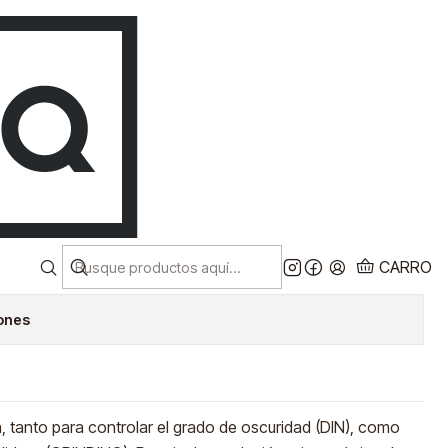
Despacho a todo chile!
ES
Ver más
FOTOSENSIBLE
RO
RAR AHORA
AGREGAR AL CARRO
CARRO
iones
n, tanto para controlar el grado de oscuridad (DIN), como