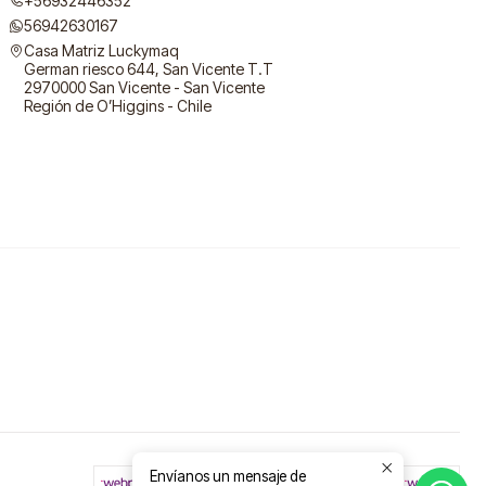
+56932446352
56942630167
Casa Matriz Luckymaq
German riesco 644, San Vicente T.T
2970000 San Vicente - San Vicente
Región de O’Higgins - Chile
Envíanos un mensaje de