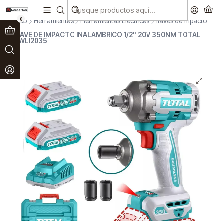
Paga en 3 cuotas sin interés!
Ver más
0
Inicio
Herramientas
Herramientas Eléctricas
llaves de impacto
LLAVE DE IMPACTO INALAMBRICO 1/2" 20V 350NM TOTAL
TIWLI2035