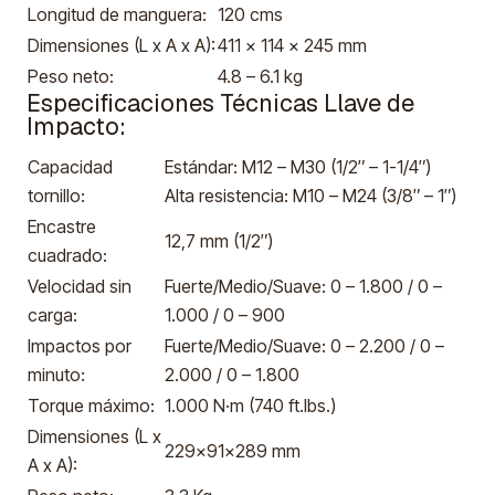
Longitud de manguera:
120 cms
Dimensiones (L x A x A):
411 x 114 x 245 mm
Peso neto:
4.8 – 6.1 kg
Especificaciones Técnicas Llave de
Impacto:
Capacidad
Estándar: M12 – M30 (1/2″ – 1-1/4″)
tornillo:
Alta resistencia: M10 – M24 (3/8″ – 1″)
Encastre
12,7 mm (1/2″)
cuadrado:
Velocidad sin
Fuerte/Medio/Suave: 0 – 1.800 / 0 –
carga:
1.000 / 0 – 900
Impactos por
Fuerte/Medio/Suave: 0 – 2.200 / 0 –
minuto:
2.000 / 0 – 1.800
Torque máximo:
1.000 N·m (740 ft.lbs.)
Dimensiones (L x
229x91x289 mm
A x A):