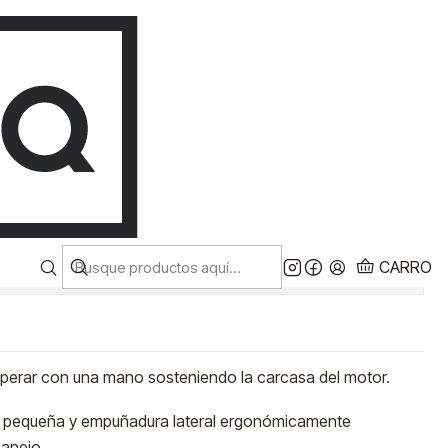
Despacho a todo chile!
ES
Ver más
NGULAR 4 1/2"
ITA GA4534
CARRO
iones
e operar con una mano sosteniendo la carcasa del motor.
a pequeña y empuñadura lateral ergonómicamente
manejo.