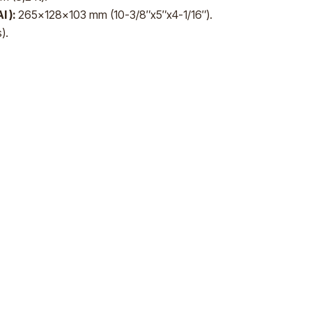
l ):
265x128x103 mm (10-3/8″x5″x4-1/16″).
s).