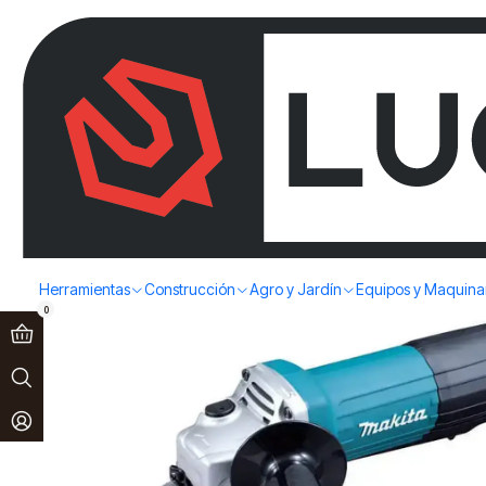
Paga en 3 cuotas sin interés!
Ver más
Inicio
Herramientas
Herramientas Eléctricas
Esmeriles
ESMERIL 
Herramientas
Construcción
Agro y Jardín
Equipos y Maquina
0