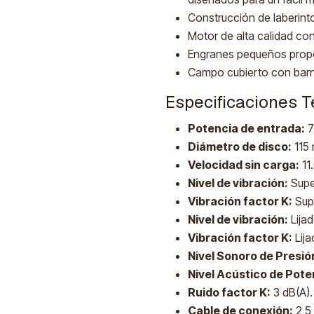
Construcción de laberinto
Motor de alta calidad con
Engranes pequeños propo
Campo cubierto con barn
Especificaciones T
Potencia de entrada:
7
Diámetro de disco:
115 
Velocidad sin carga:
11
Nivel de vibración:
Super
Vibración factor K:
Supe
Nivel de vibración:
Lijad
Vibración factor K:
Lija
Nivel Sonoro de Presió
Nivel Acústico de Pote
Ruido factor K:
3 dB(A)
Cable de conexión:
2,5 