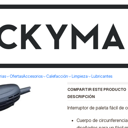
ANGULAR 4 1/2" 720W MAKITA GA4534
ESMERIL A
720W MAK
|
rias
Ofertas
Accesorios
Calefacción
Limpieza
Lubricantes
Mostrar stock de ubicac
COMPARTIR ESTE PRODUCTO
DESCRIPCIÓN
Interruptor de paleta fácil d
Cuerpo de circunferenci
diseñados para un fácil 