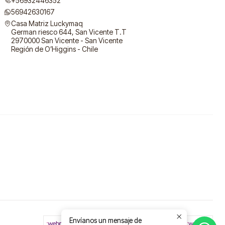
+56932446352
56942630167
Casa Matriz Luckymaq
German riesco 644, San Vicente T.T
2970000 San Vicente - San Vicente
Región de O’Higgins - Chile
Envíanos un mensaje de