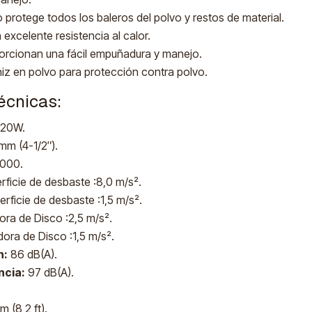
 protege todos los baleros del polvo y restos de material.
 excelente resistencia al calor.
rcionan una fácil empuñadura y manejo.
iz en polvo para protección contra polvo.
écnicas:
20W.
mm (4-1/2″).
.000.
ficie de desbaste :8,0 m/s².
rficie de desbaste :1,5 m/s².
ora de Disco :2,5 m/s².
dora de Disco :1,5 m/s².
n:
86 dB(A).
ncia:
97 dB(A).
.
m (8,2 ft).