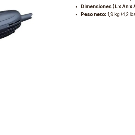
Dimensiones ( L x An x A
Peso neto:
1,9 kg (4,2 lb