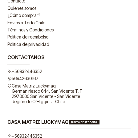
Contacto
Quienes somos
¿Cómo comprar?
Envíos a Todo Chile
Términos y Condiciones
Politica de reembolso
Política de privacidad
CONTÁCTANOS
+56932446352
56942630167
Casa Matriz Luckymaq
German riesco 644, San Vicente T.T
2970000 San Vicente - San Vicente
Región de O’Higgins - Chile
CASA MATRIZ LUCKYMAQ
PUNTO DE RECOGIDA
+56932446352