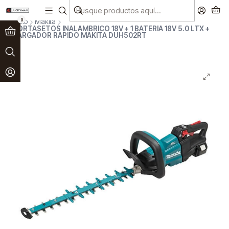
Paga en 3 cuotas sin interés!
Ver más
0
Inicio
Makita
CORTASETOS INALAMBRICO 18V + 1 BATERIA 18V 5.0 LTX +
CARGADOR RAPIDO MAKITA DUH502RT