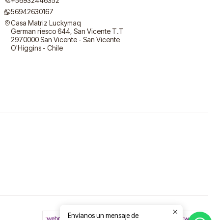
+56932446352
56942630167
Casa Matriz Luckymaq
German riesco 644, San Vicente T.T
2970000 San Vicente - San Vicente
O'Higgins - Chile
Envíanos un mensaje de