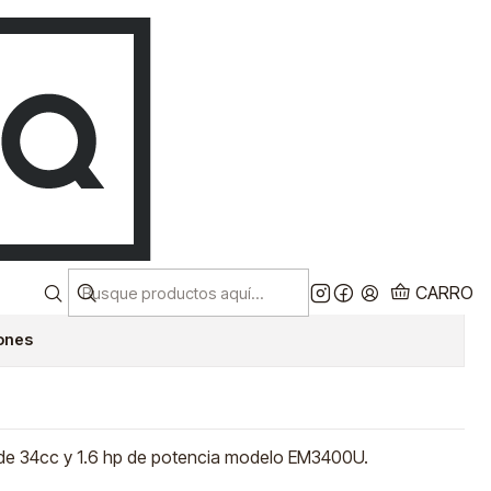
Despacho a todo chile!
CL
Ver más
ADORA A
ON 34.0CC 1.6HP 2T
EM3400U
CARRO
iones
de 34cc y 1.6 hp de potencia modelo EM3400U.