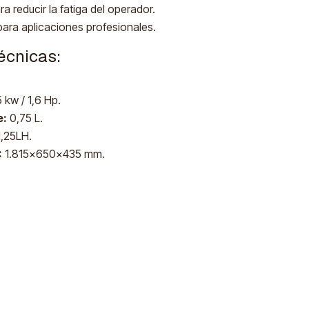
ra reducir la fatiga del operador.
para aplicaciones profesionales.
écnicas:
5 kw / 1,6 Hp.
e:
0,75 L.
1,25LH.
:
1.815x650x435 mm.