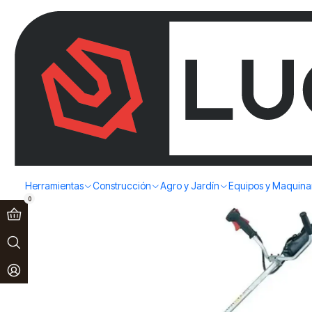
Paga en 3 cuotas sin interés!
Ver más
Inicio
Agro y Jardín
Desbrozadoras y Orilladoras
DESBROZADOR
Herramientas
Construcción
Agro y Jardín
Equipos y Maquina
0