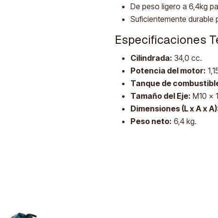
De peso ligero a 6,4kg pa
Suficientemente durable 
Especificaciones T
Cilindrada:
34,0 cc.
Potencia del motor:
1,1
Tanque de combustibl
Tamaño del Eje:
M10 x 
Dimensiones (L x A x A)
Peso neto:
6,4 kg.