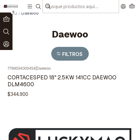
Paga en 3 cuotas sin interés!
Ver más
0
Inicio
Daewoo
Daewoo
FILTROS
7799034000454
|
Daewoo
Agotado
CORTACESPED 18" 2.5KW 141CC DAEWOO
DLM4600
$344.900