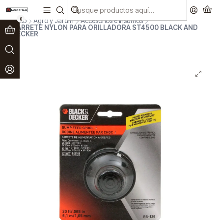
Paga en 3 cuotas sin interés!
Ver más
0
Inicio
Agro y Jardín
Accesorios e insumos
CARRETE NYLON PARA ORILLADORA ST4500 BLACK AND
DECKER